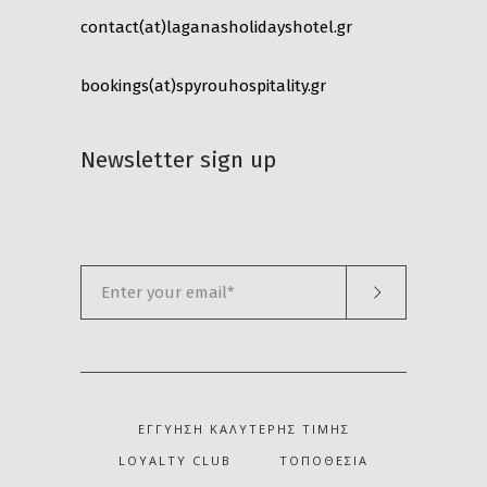
contact(at)laganasholidayshotel.gr
bookings(at)spyrouhospitality.gr
Newsletter sign up
ΕΓΓΎΗΣΗ ΚΑΛΎΤΕΡΗΣ ΤΙΜΉΣ
LOYALTY CLUB
ΤΟΠΟΘΕΣΊΑ